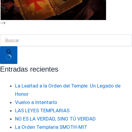
Sin
Entradas recientes
resultados
La Lealtad a la Orden del Temple: Un Legado de
Honor
Vuelvo a Intentarlo
LAS LEYES TEMPLARIAS
NO ES LA VERDAD, SINO TÚ VERDAD
La Orden Templaria SMOTH-MIT