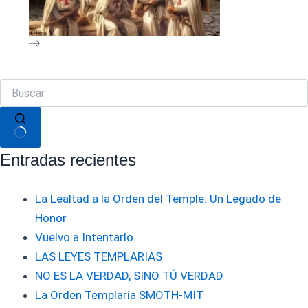
Sin
Entradas recientes
resultados
La Lealtad a la Orden del Temple: Un Legado de
Honor
Vuelvo a Intentarlo
LAS LEYES TEMPLARIAS
NO ES LA VERDAD, SINO TÚ VERDAD
La Orden Templaria SMOTH-MIT