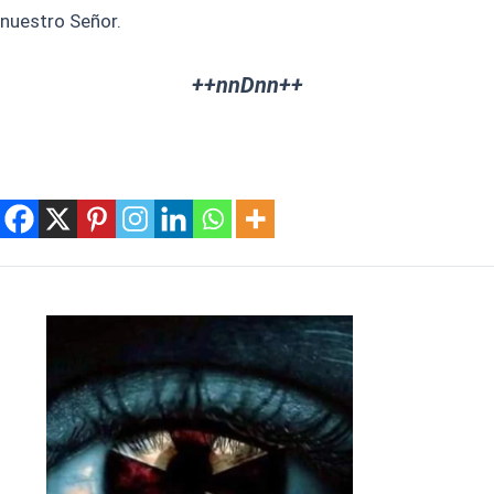
nuestro Señor.
++nnDnn++