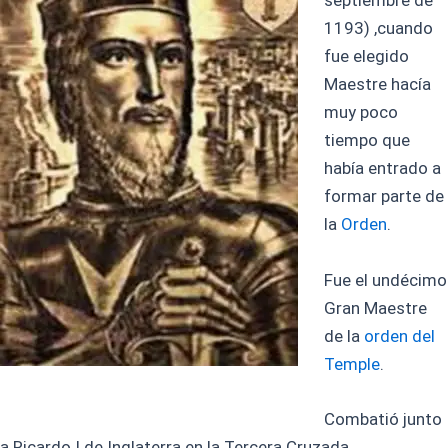
septiembre de
1193) ,cuando
fue elegido
Maestre hacía
muy poco
tiempo que
había entrado a
formar parte de
la
Orden
.
Fue el undécimo
Gran Maestre
de la
orden del
Temple
.
Combatió junto
a Ricardo I de Inglaterra en la Tercera Cruzada.