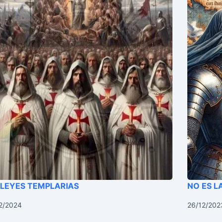
 LEYES TEMPLARIAS
NO ES L
2/2024
26/12/202