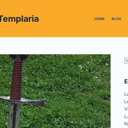
Templaria
HOME
BLOG
S
r
E
L
L
V
L
N