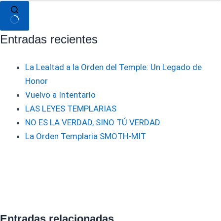
Sin
Entradas recientes
resultados
La Lealtad a la Orden del Temple: Un Legado de
Honor
Vuelvo a Intentarlo
LAS LEYES TEMPLARIAS
NO ES LA VERDAD, SINO TÚ VERDAD
La Orden Templaria SMOTH-MIT
Entradas relacionadas